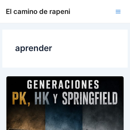
Ir
El camino de rapeni
al
Main
contenido
Men
aprender