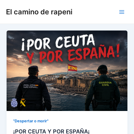
Ir
El camino de rapeni
al
Main
contenido
Men
"Despertar o morir"
¡POR CEUTA Y POR ESPAÑA¡