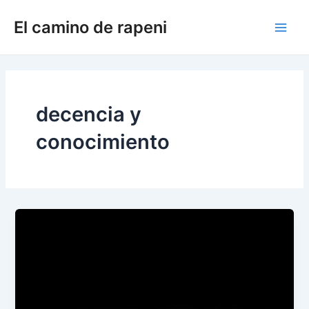
Ir
El camino de rapeni
al
Main
contenido
Men
decencia y
conocimiento