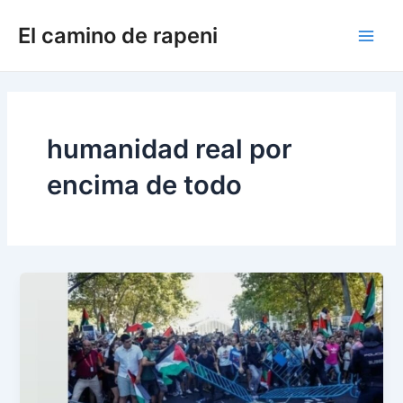
Ir
El camino de rapeni
al
Main
contenido
Men
humanidad real por
encima de todo