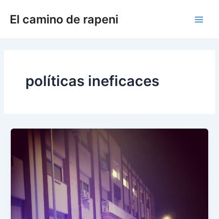
Ir
El camino de rapeni
al
Main
contenido
Men
políticas ineficaces