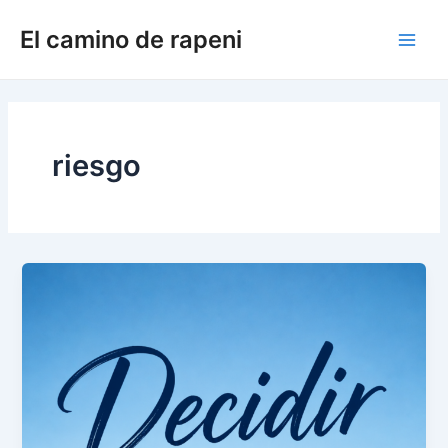
Ir
El camino de rapeni
al
Main
contenido
Men
riesgo