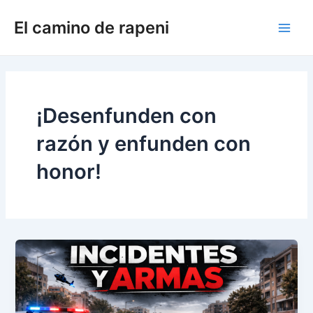
Ir
El camino de rapeni
al
Main
contenido
Men
¡Desenfunden con
razón y enfunden con
honor!